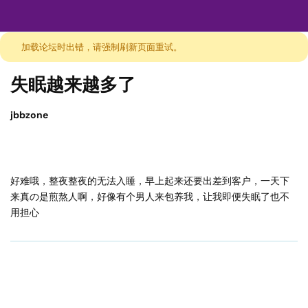
加载论坛时出错，请强制刷新页面重试。
失眠越来越多了
jbbzone
好难哦，整夜整夜的无法入睡，早上起来还要出差到客户，一天下
来真の是煎熬人啊，好像有个男人来包养我，让我即便失眠了也不
用担心